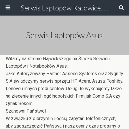
Serwis Laptopów Katowice. Największy na Śląsku Serwis Laptopów i Serwis Drukarek Katowice, Ruda Śląska. Odzyskiwanie Danych, Serwis HP, Serwis Toshiby, Asusa, serwis laptopow.
Serwis Laptopów Asus
Witamy na stronie Największego na Śląsku Serwisu
Laptopów i Notebooków Asus.
Jako Autoryzowany Partner Asseco Systems oraz Sygnity
S.A świadczymy serwis sprzętu HP, Acera, Asusa, Toshiby,
Lenovo i innych producentów. Usługi te wykonujemy także
na zlecenie innych ogólnopolskich Firm jak Comp S.A czy
Qmak Sekom.
Szanowni Państwo!
W związku z olbrzymią ilością zapytań telefonicznych,
aby zaoszczędzić Państwa i nasz cenny czas prosimy o