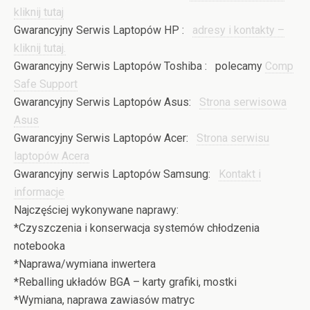
kliknij tutaj
Gwarancyjny Serwis Laptopów HP :
adresy i kontakty –
kliknij tutaj.
Gwarancyjny Serwis Laptopów Toshiba : polecamy
Comp
Safe Support
Gwarancyjny Serwis Laptopów Asus:
Strona serwisowa
Asus
Gwarancyjny Serwis Laptopów Acer:
Strona serwisu
laptopów Acera
Gwarancyjny serwis Laptopów Samsung:
Kontakt i
informacje
Najczęściej wykonywane naprawy:
*Czyszczenia i konserwacja systemów chłodzenia
notebooka
*Naprawa/wymiana inwertera
*Reballing układów BGA – karty grafiki, mostki
*Wymiana, naprawa zawiasów matryc