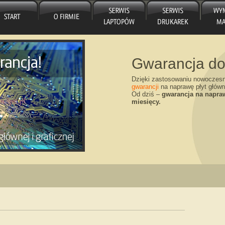
Gwarancja do
Dzięki zastosowaniu nowoczes
gwarancji
na naprawę płyt główn
Od dziś –
gwarancja na napraw
miesięcy.
Wymiana matr
Nowy Rok – nowe umowy! Dzi
matryce wymienione w serwis
Wymiana matrycy „od ręki”.