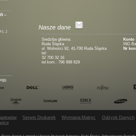
55 –
Nasze dane
[...]
Siedziba główna:
Konto
Ruda Śląska
ING Ba
ul. Wolności 92, 41-700 Ruda Śląska
Nr kon
tel:
32 700 32 16
tel.kom.: 796 998 829
logy,
Laptopów
Serwis Drukarek
Wymiana Matryc
Odzysk Danych
wice