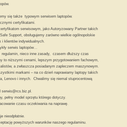
topów.
jemy się także typowym serwisem laptopów.
cznymi certyfikatami.
certyfikatom serwisowym, jako Autoryzowany Partner takich
Safe Support, obsługujemy zarówno wielkie ogólnopolskie
k i klientów indywidualnych.
wykły serwis laptopów…
Najtańsze cz
regulamin, nieco inne zasady, czasem dłuższy czas
my to niższymi cenami, lepszym przygotowaniem fachowym,
Mamy
atrakcyjne ceny
części d
jalistów, a zwłaszcza posiadanym zapleczem maszynowym.
szystkimi markami – na co dzień naprawiamy laptopy takich
a, Lenovo i innych. Chwalimy się niemal stuprocentową
 serwis@rcs.biz.pl.
y, pełny model sprzętu którego dotyczy.
szacowanie czasu oczekiwania na naprawę.
e nieodpłatnie.
ceptację powyższych warunków naszego regulaminu.
Recycling