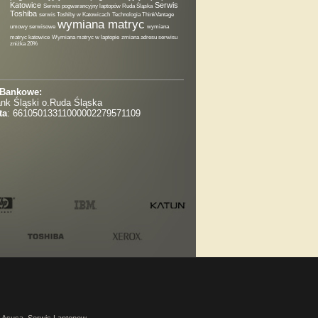
Katowice
Serwis
Serwis pogwarancyjny laptopów Ruda Śląska
Toshiba
serwis Toshiby w Katowicach
Technologia ThinkVantage
wymiana matryc
umowy serwisowe
wymiana
matryc katowice
Wymiana matryc w laptopie
zmiana adresu serwisu
zniżka 20%
 Bankowe:
nk Śląski o.Ruda Śląska
ta
: 66105013311000002279571109