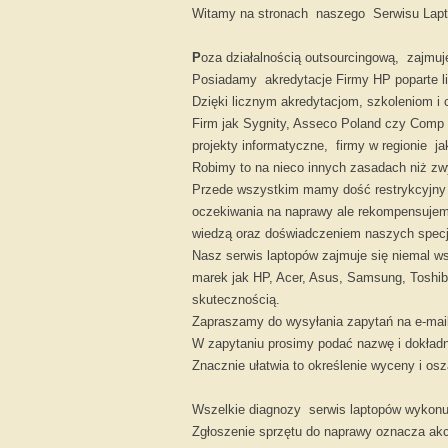
Witamy na stronach naszego Serwisu Lap
P
oza działalnością outsourcingową, zajmu
Posiadamy akredytacje Firmy HP poparte li
Dzięki licznym akredytacjom, szkoleniom i 
Firm jak Sygnity, Asseco Poland czy Comp 
projekty informatyczne, firmy w regionie ja
Robimy to na nieco innych zasadach niż z
Przede wszystkim mamy dość restrykcyjny 
oczekiwania na naprawy ale rekompensuje
wiedzą oraz doświadczeniem naszych spec
Nasz serwis laptopów zajmuje się niemal w
marek jak HP, Acer, Asus, Samsung, Toshib
skutecznością.
Zapraszamy do wysyłania zapytań na e-mail
W zapytaniu prosimy podać nazwę i dokładn
Znacznie ułatwia to określenie wyceny i o
Wszelkie diagnozy serwis laptopów wykonuj
Zgłoszenie sprzętu do naprawy oznacza ak