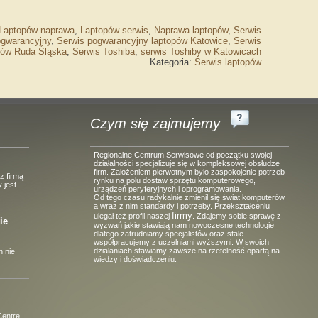
Odbieramy wszy
Laptopów naprawa
,
Laptopów serwis
,
Naprawa laptopów
,
Serwis
elektroniczne i 
ogwarancyjny
,
Serwis pogwarancyjny laptopów Katowice
,
Serwis
pów Ruda Śląska
,
Serwis Toshiba
,
serwis Toshiby w Katowicach
ilości NIEODPŁ
Kategoria:
Serwis laptopów
Jeśli mają Państwo uszkodzone,
(rtv, agd, komputerowe) wystarc
Czym się zajmujemy
Regionalne Centrum Serwisowe od początku swojej
działalności specjalizuje się w kompleksowej obsłudze
firm. Założeniem pierwotnym było zaspokojenie potrzeb
z firmą
rynku na polu dostaw sprzętu komputerowego,
 jest
urządzeń peryferyjnych i oprogramowania.
Od tego czasu radykalnie zmienił się świat komputerów
a wraz z nim standardy i potrzeby. Przekształceniu
firmy
ulegał też profil naszej
. Zdajemy sobie sprawę z
ie
wyzwań jakie stawiają nam nowoczesne technologie
dlatego zatrudniamy specjalistów oraz stale
współpracujemy z uczelniami wyższymi. W swoich
działaniach stawiamy zawsze na rzetelność opartą na
 nie
wiedzy i doświadczeniu.
Centre