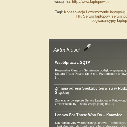
więcej na:
http://www.laptopow.eu
Tagi:
Konserwacja i czyszczenie laptopów
,
HP
,
Serwis laptopów
,
serwis p
pogwarancyjny lapto
Aktualności
Współpraca z SQTP
Regionalne Centrum Serwisowe podjęło współpracę 
Square Trade Poland Sp. z o.o. Przedmiotem umowy
[...]
Zmiana adresu Siedziby Serwisu w Rudz
Śląskiej
Zwracamy uwagę że Serwis Laptopów w Katowicach
zmienił siedziby – nadal znajduje się na [...]
Lenovo For Those Who Do – Katowice
Uczestniczymy w konferencji Lenovo. Technologia
ThinkVantage, IdeaPad – portfolio produktowe, Idea