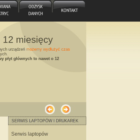
 12 miesięcy
nych urządzeń
możemy wydłużyć czas
ych.
y płyt głównych to nawet o 12
ycy „od ręki”
SERWIS LAPTOPÓW I DRUKAREK
ęki nim dajemy ROCZNĄ GWARANCJĘ na
Serwis laptopów
ie w Katowicach NOWE i UŻYWANE!