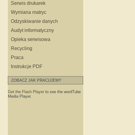
Serwis drukarek
Wymiana matryc
Odzyskiwanie danych
Audyt informatyczny
Opieka serwisowa
Recycling
ęści do HP
Praca
Instrukcje PDF
o sprzętu HP
ZOBACZ JAK PRACUJEMY
Get the Flash Player
to see the wordTube
Media Player.