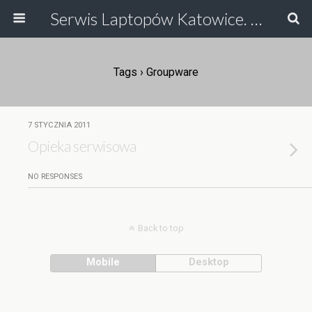
Serwis Laptopów Katowice. Największy na Śląsku Serwis Laptopów i Serwis Drukarek Katowice, Ruda Śląska. Odzyskiwanie Danych, Serwis HP, Serwis Toshiby, Asusa, serwis laptopow.
Tags › Groupware
7 STYCZNIA 2011
Opieka serwisowa
NO RESPONSES
Back to top
Mobile
Desktop