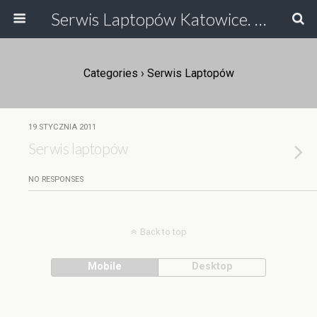
Serwis Laptopów Katowice. Największy na Śląsku Serwis Laptopów i Serwis Drukarek Katowice, Ruda Śląska. Odzyskiwanie Danych, Serwis HP, Serwis Toshiby, Asusa, serwis laptopow.
Categories ›
Serwis Laptopów
19 STYCZNIA 2011
Serwis laptopów
NO RESPONSES
Back to top
Mobile
Desktop