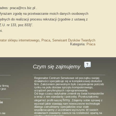
Odbieramy wszy
adres: praca@rcs.biz.pl .
elektroniczne i 
: „Wyrażam zgodę na przetwarzanie moich danych osobowych
ędnych do realizacji procesu rekrutacji (zgodnie z ustawą z
ilości NIEODPŁ
.U. nr 133, poz.833)”.
i.
Jeśli mają Państwo uszkodzone,
(rtv, agd, komputerowe) wystarc
ator sklepu internetowego
,
Praca
,
Serwisant Dysków Twardych
Kategoria:
Praca
Czym się zajmujemy
Regionalne Centrum Serwisowe od początku swojej
działalności specjalizuje się w kompleksowej obsłudze
firm. Założeniem pierwotnym było zaspokojenie potrzeb
z firmą
rynku na polu dostaw sprzętu komputerowego,
 jest
urządzeń peryferyjnych i oprogramowania.
Od tego czasu radykalnie zmienił się świat komputerów
a wraz z nim standardy i potrzeby. Przekształceniu
firmy
ulegał też profil naszej
. Zdajemy sobie sprawę z
ie
wyzwań jakie stawiają nam nowoczesne technologie
dlatego zatrudniamy specjalistów oraz stale
współpracujemy z uczelniami wyższymi. W swoich
działaniach stawiamy zawsze na rzetelność opartą na
 nie