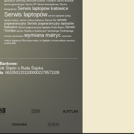
gwarancja
Samsung
Serwisant Dysków Twardych
Serwis drukarek
serwis gwarancyjny
Serwis HP
Serwis komputerowy
Serwis
Serwis laptopow katowice
komputerów
Serwis laptopów
serwis laptopów taniej
serwis
serwis matryc
serwis matryc katowice
Serwis Oki
pogwarancyjny
Serwis pogwarancyjny laptopów
Katowice
Serwis
Serwis pogwarancyjny laptopów Ruda Śląska
Toshiba
serwis Toshiby w Katowicach
Technologia ThinkVantage
wymiana matryc
umowy serwisowe
wymiana
matryc katowice
Wymiana matryc w laptopie
zmiana adresu serwisu
zniżka 20%
 Bankowe:
nk Śląski o.Ruda Śląska
ta
: 66105013311000002279571109