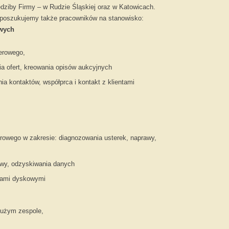
iedziby Firmy – w Rudzie Śląskiej oraz w Katowicach.
poszukujemy także pracowników na stanowisko:
owych
erowego,
a ofert, kreowania opisów aukcyjnych
a kontaktów, współprca i kontakt z klientami
Najtańsze cz
Mamy
atrakcyjne ceny
części d
owego w zakresie: diagnozowania usterek, naprawy,
awy, odzyskiwania danych
alami dyskowymi
dużym zespole,
Recycling