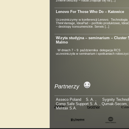
zmienił siedziby – nadal znajduje się na [...]
Lenovo For Those Who Do – Katowice
Uczestniczymy w konferencji Lenovo. Technologia
ThinkVantage, IdeaPad – portfolio produktowe, Idea
– desktopy konsumenckie. Serwis [...]
Wizyta studyjna – seminarium – Cluster 
Malmo
W dniach 7 – 9 października delegacja RCS
uczestniczyła w seminarium i spotkaniach roboczych 
Partnerzy
Asseco Poland S. A. , Sygnity Techno
Comp Safe Support S. A. , Qumak-Secom,
Mentax S.A.