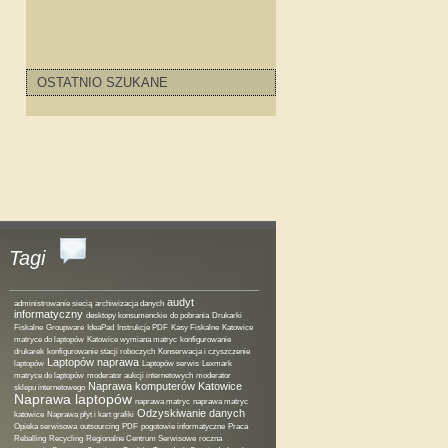
stkie odpady
elektryczne w każdej
ATNIE .
OSTATNIO SZUKANE
 zużyte lub po prostu stare urządzenia
zy je do nas przywieźć lub ...
Tagi
audyt
administrowanie siecią
archiwizacja danych
informatyczny
desktopy konsumenckie
do pobrania
Drukarki
Fiskalne
Groupware
IdeaPad
Instrukcje PDF
Kasy Fiskalne
Katowice
matryce do laptopów
Katowice wymiana matryc
konfigurowanie
drukarek
konfigurowanie stacji roboczych
Konserwacja i czyszczenie
Laptopów naprawa
laptopów
Laptopów serwis
Lexmark
matryce do laptopów
moderator aukcji internetowych
moderator
Naprawa komputerów Katowice
sklepu internetowego
Naprawa laptopów
naprawa matryc
naprawa matryc
Odzyskiwanie danych
katowice
Naprawa płyt i kart grafiki
Opieka serwisowa
outsourcing
PDF
pogotowie informatyczne
Praca
Reballing
Recycling
Regionalne Centrum Serwisowe
roczna