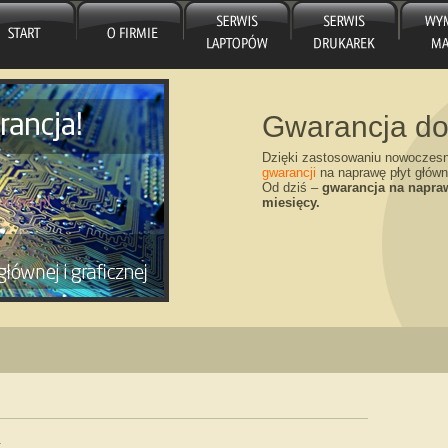
Gwarancja do
Dzięki zastosowaniu nowoczes
gwarancji
na naprawę płyt główn
Od dziś –
gwarancja na napraw
miesięcy.
Wymiana matr
Nowy Rok – nowe umowy! Dzi
matryce wymienione w serwis
.
Wymiana matrycy „od ręki”.