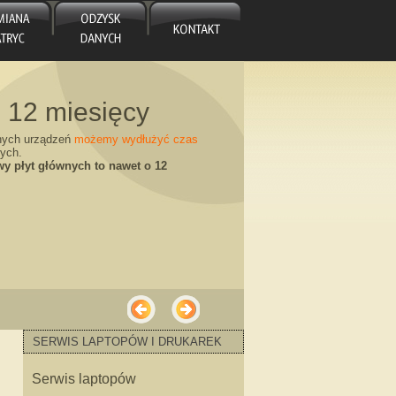
 12 miesięcy
nych urządzeń
możemy wydłużyć czas
ych.
y płyt głównych to nawet o 12
ycy „od ręki”
SERWIS LAPTOPÓW I DRUKAREK
ęki nim dajemy ROCZNĄ GWARANCJĘ na
Serwis laptopów
ie w Katowicach NOWE i UŻYWANE!