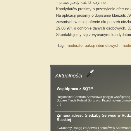
– prawo jazdy kat. B- czynne.
Kandydatów prosimy o przesyłanie ofert na 
Na aplikacji prosimy o dopisanie klauzuli
zawartych w mojej ofercie dla potrzeb niezb
29.08.97r. o ochronie danych osobowych, DZ
Skontaktujemy się z wybranymi kandydatam
Tagi:
moderator aukcji internetowych
,
moder
Aktualności
Współpraca z SQTP
Regionalne Centrum Serwisowe podjęło współpracę 
Square Trade Poland Sp. z o.o. Przedmiotem umowy
[...]
Zmiana adresu Siedziby Serwisu w Rudz
Śląskiej
Zwracamy uwagę że Serwis Laptopów w Katowicach