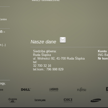
wiedzy i doświadczeniu.
Centre
55 –
Nasze dane
[...]
Siedziba główna:
Konto
Ruda Śląska
ING Ba
ul. Wolności 92, 41-700 Ruda Śląska
Nr kon
tel:
32 700 32 16
tel.kom.: 796 998 829
logy,