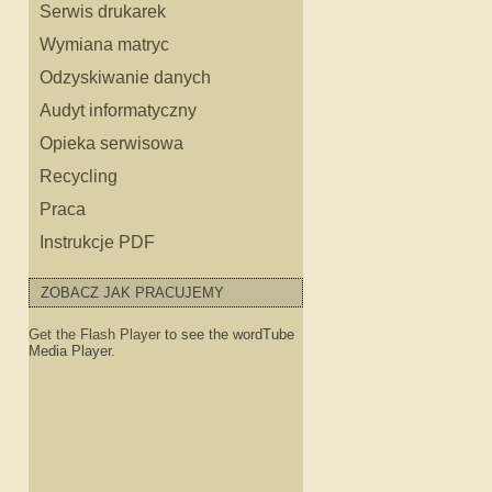
Serwis drukarek
Wymiana matryc
Odzyskiwanie danych
Audyt informatyczny
Opieka serwisowa
Recycling
ęści do HP
Praca
Instrukcje PDF
o sprzętu HP
ZOBACZ JAK PRACUJEMY
Get the Flash Player
to see the wordTube
Media Player.