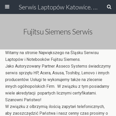
Serwis Laptopów Katowice. Największy na Śląsku Serwis Laptopów i Serwis Drukarek Katowice, Ruda Śląska. Odzyskiwanie Danych, Serwis HP, Serwis Toshiby, Asusa, serwis laptopow.
Fujitsu Siemens Serwis
Witamy na stronie Największego na Śląsku Serwisu
Laptopów i Notebooków Fujitsu Siemens.
Jako Autoryzowany Partner Asseco Systems świadczymy
serwis sprzętu HP, Acera, Asusa, Toshiby, Lenovo i innych
producentów. Usługi te wykonujemy także na zlecenie
innych ogólnopolskich Firm. W związku z tym posiadamy
wiele akredytacji popartych licznymi certyfikatami.
Szanowni Państwo!
W związku z olbrzymią ilością zapytań telefonicznych,
aby zaoszczędzić Państwa i nasz cenny czas prosimy o