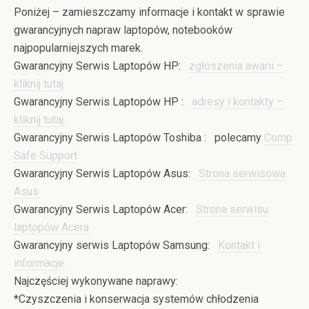
Poniżej – zamieszczamy informacje i kontakt w sprawie
gwarancyjnych napraw laptopów, notebooków
najpopularniejszych marek.
Gwarancyjny Serwis Laptopów HP:
zgłoszenia awarii –
kliknij tutaj
Gwarancyjny Serwis Laptopów HP :
adresy i kontakty –
kliknij tutaj.
Gwarancyjny Serwis Laptopów Toshiba : polecamy
Comp
Safe Support
Gwarancyjny Serwis Laptopów Asus:
Strona serwisowa
Asus
Gwarancyjny Serwis Laptopów Acer:
Strona serwisu
laptopów Acera
Gwarancyjny serwis Laptopów Samsung:
Kontakt i
informacje
Najczęściej wykonywane naprawy:
*Czyszczenia i konserwacja systemów chłodzenia