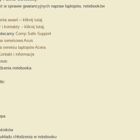
kt w sprawie gwarancyjnych napraw laptopów, notebooków
nia awarii – kliknij tutaj
 i kontakty – kliknij tutaj.
polecamy
Comp Safe Support
na serwisowa Asus
a serwisu laptopów Acera
ontakt i informacje
Asus:
dzenia notebooka
tki
opa
ośników
układu chłodzenia w notebooku