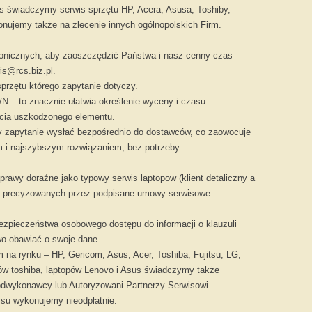
 świadczymy serwis sprzętu HP, Acera, Asusa, Toshiby,
onujemy także na zlecenie innych ogólnopolskich Firm.
efonicznych, aby zaoszczędzić Państwa i nasz cenny czas
is@rcs.biz.pl.
przętu którego zapytanie dotyczy.
/N – to znacznie ułatwia określenie wyceny i czasu
ęcia uszkodzonego elementu.
Najtańsze cz
y zapytanie wysłać bezpośrednio do dostawców, co zaowocuje
m i najszybszym rozwiązaniem, bez potrzeby
Mamy
atrakcyjne ceny
części d
rawy doraźne jako typowy serwis laptopow (klient detaliczny a
ch precyzowanych przez podpisane umowy serwisowe
ezpieczeństwa osobowego dostępu do informacji o klauzuli
wo obawiać o swoje dane.
m na rynku – HP, Gericom, Asus, Acer, Toshiba, Fujitsu, LG,
pów toshiba, laptopów Lenovo i Asus świadczymy także
odwykonawcy lub Autoryzowani Partnerzy Serwisowi.
isu wykonujemy nieodpłatnie.
Recycling