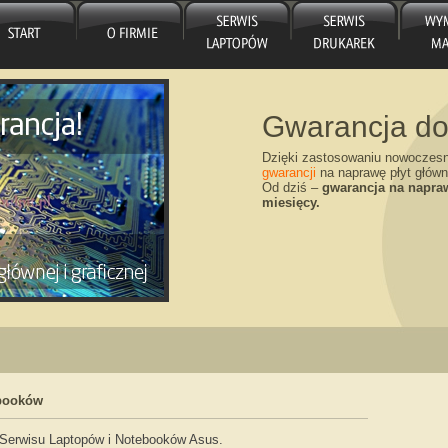
Gwarancja do
Dzięki zastosowaniu nowoczes
gwarancji
na naprawę płyt główn
Od dziś –
gwarancja na napraw
miesięcy.
Wymiana matr
ebooków
Nowy Rok – nowe umowy! Dzi
matryce wymienione w serwis
 Serwisu Laptopów i Notebooków Asus.
Wymiana matrycy „od ręki”.