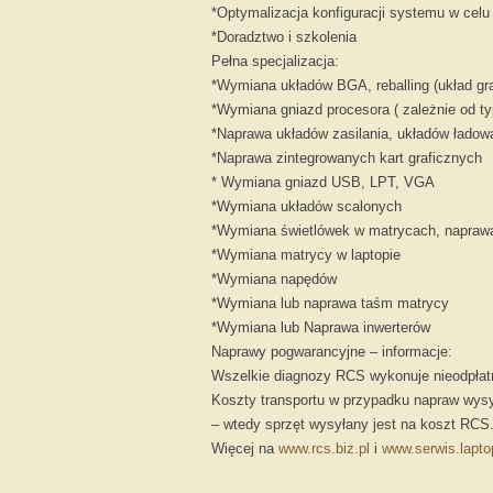
*Optymalizacja konfiguracji systemu w celu 
*Doradztwo i szkolenia
Pełna specjalizacja:
*Wymiana układów BGA, reballing (układ gra
*Wymiana gniazd procesora ( zależnie od t
*Naprawa układów zasilania, układów ładow
*Naprawa zintegrowanych kart graficznych
* Wymiana gniazd USB, LPT, VGA
*Wymiana układów scalonych
*Wymiana świetlówek w matrycach, naprawa 
*Wymiana matrycy w laptopie
*Wymiana napędów
*Wymiana lub naprawa taśm matrycy
*Wymiana lub Naprawa inwerterów
Naprawy pogwarancyjne – informacje:
Wszelkie diagnozy RCS wykonuje nieodpłat
Koszty transportu w przypadku napraw wysył
– wtedy sprzęt wysyłany jest na koszt RCS
Więcej na
www.rcs.biz.pl
i
www.serwis.lapto