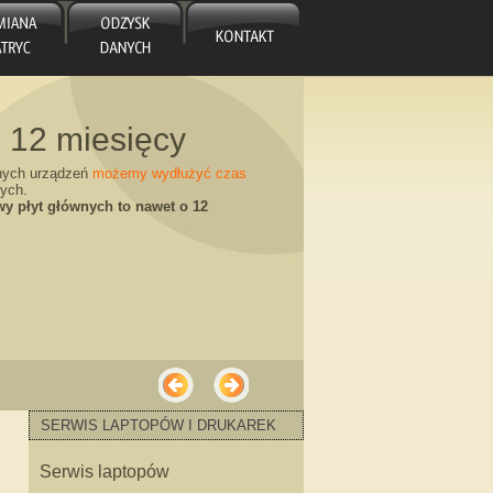
 12 miesięcy
nych urządzeń
możemy wydłużyć czas
ych.
y płyt głównych to nawet o 12
ycy „od ręki”
SERWIS LAPTOPÓW I DRUKAREK
ęki nim dajemy ROCZNĄ GWARANCJĘ na
Serwis laptopów
ie w Katowicach NOWE i UŻYWANE!