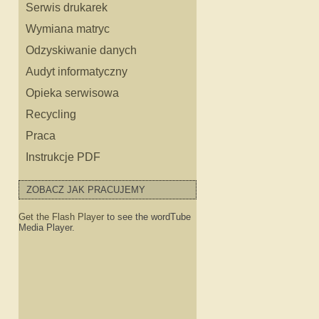
Serwis drukarek
Wymiana matryc
Odzyskiwanie danych
Audyt informatyczny
Opieka serwisowa
Recycling
ęści do HP
Praca
Instrukcje PDF
o sprzętu HP
ZOBACZ JAK PRACUJEMY
Get the Flash Player
to see the wordTube
Media Player.