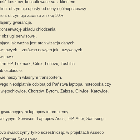
ość kosztów, konsultowane są z klientem.
Odbieramy wszy
klient otrzymuje upusty od ceny ogólnej naprawy.
elektroniczne i 
lient otrzymuje zawsze zniżkę 30%.
dajemy gwarancję.
ilości NIEODPŁ
onserwację układu chlodzenia.
 obsługi serwisowej.
Jeśli mają Państwo uszkodzone,
jącą jak ważna jest archiwizacja danych.
(rtv, agd, komputerowe) wystarc
wisowych – zarówno nowych jak i używanych.
rwisowe.
firm HP, Lexmark, Citrix, Lenovo, Toshiba.
ub osobiście.
rawie naszym własnym transportem.
ego nieodpłatnie odbiorą od Państwa laptopa, notebooka czy
Świętochłowice, Chorzów, Bytom, Zabrze, Gliwice, Katowice,
 gwarancyjnymi laptopów informujemy:
rancyjnym Serwisem Laptopów Asus, HP, Acer, Samsung i
ovo świadczymy tylko uczestnicząc w projektach Asseco
y Partner Serwisowy.