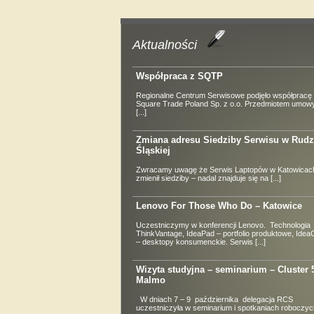
Aktualności
Współpraca z SQTP
Regionalne Centrum Serwisowe podjęło współpracę 
Square Trade Poland Sp. z o.o. Przedmiotem umowy
[...]
Zmiana adresu Siedziby Serwisu w Rudz
Śląskiej
Zwracamy uwagę że Serwis Laptopów w Katowicach
zmienił siedziby – nadal znajduje się na [...]
Lenovo For Those Who Do – Katowice
Uczestniczymy w konferencji Lenovo. Technologia
ThinkVantage, IdeaPad – portfolio produktowe, Idea
– desktopy konsumenckie. Serwis [...]
Wizyta studyjna – seminarium – Cluster 
Malmo
W dniach 7 – 9 października delegacja RCS
uczestniczyła w seminarium i spotkaniach roboczych 