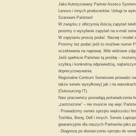
Jako Autoryzowany Partner Asseco Systems
Lenovo i innych producentów. Usługi te wyk
Szanowni Państwo!
W związku z olbrzymią ilością zapytań tel
prosimy o wysyłanie zapytań na e-mail serw
W zapytaniu proszę podać: Nazwę i model s
Prosimy też podać jeśli to możliwe numer P
oczekiwania na naprawę. Mile widziane zdj
Jeśli spełnicie Państwo tą prośbę – możem
szybką i konkretną odpowiedzią, najtańszy
doprecyzowywania.
Regionalne Centrum Serwisowe prowadzi nap
także serwis wysyłkowy) jak i na warunka
(Outsourcing IT).
Nasi pracownicy posiadają poświadczenia b
„zastrzeżone” – nie musicie się więc Państ
· Prowadzimy serwis sprzętu większości fir
Toshiba, Benq, Dell i innych. Serwis Lapto
gwarancyjnie dla naszych Partnerów jako p
· Diagnozę po dostarczeniu sprzętu do serw