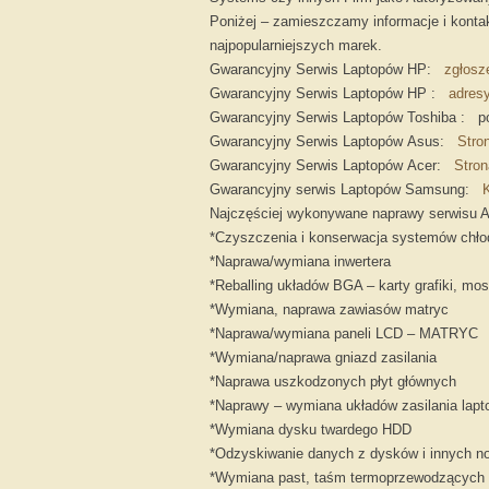
Poniżej – zamieszczamy informacje i konta
najpopularniejszych marek.
Gwarancyjny Serwis Laptopów HP:
zgłosze
Gwarancyjny Serwis Laptopów HP :
adresy
Gwarancyjny Serwis Laptopów Toshiba : 
Gwarancyjny Serwis Laptopów Asus:
Stro
Gwarancyjny Serwis Laptopów Acer:
Stron
Gwarancyjny serwis Laptopów Samsung:
K
Najczęściej wykonywane naprawy serwisu 
*Czyszczenia i konserwacja systemów chło
*Naprawa/wymiana inwertera
*Reballing układów BGA – karty grafiki, mos
*Wymiana, naprawa zawiasów matryc
*Naprawa/wymiana paneli LCD – MATRYC
*Wymiana/naprawa gniazd zasilania
*Naprawa uszkodzonych płyt głównych
*Naprawy – wymiana układów zasilania lapt
*Wymiana dysku twardego HDD
*Odzyskiwanie danych z dysków i innych n
*Wymiana past, taśm termoprzewodzących 