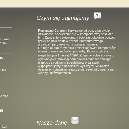
Czym się zajmujemy
Regionalne Centrum Serwisowe od początku swojej
działalności specjalizuje się w kompleksowej obsłudze
firm. Założeniem pierwotnym było zaspokojenie potrzeb
z firmą
rynku na polu dostaw sprzętu komputerowego,
 jest
urządzeń peryferyjnych i oprogramowania.
Od tego czasu radykalnie zmienił się świat komputerów
a wraz z nim standardy i potrzeby. Przekształceniu
firmy
ulegał też profil naszej
. Zdajemy sobie sprawę z
ie
wyzwań jakie stawiają nam nowoczesne technologie
dlatego zatrudniamy specjalistów oraz stale
współpracujemy z uczelniami wyższymi. W swoich
działaniach stawiamy zawsze na rzetelność opartą na
 nie
wiedzy i doświadczeniu.
Centre
55 –
Nasze dane
[...]