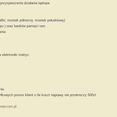
przyspieszenia działania laptopa
fiki, mostek północny, mostek południowy)
ypu ) oraz banków pamięci ram
ania
elektroniki matryc
nie.
kowych ponosi klient o ile koszt naprawy nie przekroczy 500zł
.
pow.com.pl
.