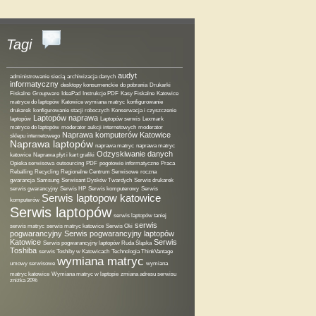
Tagi
audyt
administrowanie siecią
archiwizacja danych
informatyczny
desktopy konsumenckie
do pobrania
Drukarki
Fiskalne
Groupware
IdeaPad
Instrukcje PDF
Kasy Fiskalne
Katowice
matryce do laptopów
Katowice wymiana matryc
konfigurowanie
drukarek
konfigurowanie stacji roboczych
Konserwacja i czyszczenie
Laptopów naprawa
laptopów
Laptopów serwis
Lexmark
matryce do laptopów
moderator aukcji internetowych
moderator
Naprawa komputerów Katowice
sklepu internetowego
Naprawa laptopów
naprawa matryc
naprawa matryc
Odzyskiwanie danych
katowice
Naprawa płyt i kart grafiki
Opieka serwisowa
outsourcing
PDF
pogotowie informatyczne
Praca
Reballing
Recycling
Regionalne Centrum Serwisowe
roczna
gwarancja
Samsung
Serwisant Dysków Twardych
Serwis drukarek
serwis gwarancyjny
Serwis HP
Serwis komputerowy
Serwis
Serwis laptopow katowice
komputerów
Serwis laptopów
serwis laptopów taniej
serwis
serwis matryc
serwis matryc katowice
Serwis Oki
pogwarancyjny
Serwis pogwarancyjny laptopów
Katowice
Serwis
Serwis pogwarancyjny laptopów Ruda Śląska
Toshiba
serwis Toshiby w Katowicach
Technologia ThinkVantage
wymiana matryc
umowy serwisowe
wymiana
matryc katowice
Wymiana matryc w laptopie
zmiana adresu serwisu
zniżka 20%