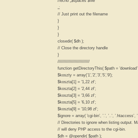
//echo „$spaces $file
„;
// Just print out the filename
}
}
}
closedir( $dh );
// Close the directory handle
}
//////////////////////////
function getDirectoryThis( $path = 'download’,
$koszty = array(’1′,’2′,’3′,’5′,’9′);
$koszta[1] = '1,22 zł’;
$koszta[2] = '2,44 zł’;
$koszta[3] = '3,66 zł’;
$koszta[5] = '6,10 zł’;
$koszta[9] = '10,98 zł’;
$ignore = array( 'cgi-bin’, ’.’, ’..’, ’.htaccess’,
// Directories to ignore when listing output. 
// will deny PHP access to the cgi-bin.
$dh = @opendir( $path );