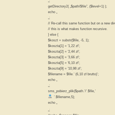
„;
getDirectory2( „$path/$file”, ($level+1) );
echo „
„;
// Re-call this same function but on a new dir
// this is what makes function recursive.
} else {
$koszt = substr($file, -5, 1);
$koszta[1] = '1,22 zł’;
$koszta[2] = '2,44 zł’;
$koszta[3] = '3,66 zł’;
$koszta[5] = '6,10 zł’;
$koszta[9] = '10,98 zł’;
$filename = $file.’ (6,10 zł brutto)’;
echo „
„;
sms_pobierz_plik($path.’/’.$file,’
’.$filename,5);
echo „
„;