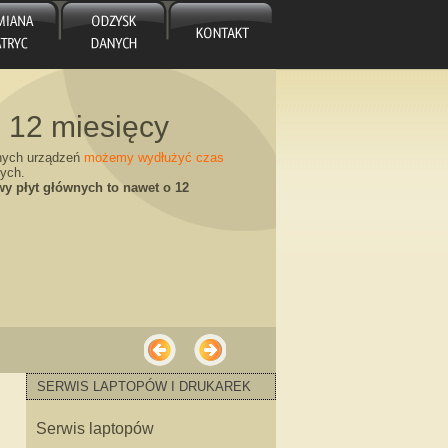
 12 miesięcy
nych urządzeń
możemy wydłużyć czas
ych.
y płyt głównych to nawet o 12
ycy „od ręki”
SERWIS LAPTOPÓW I DRUKAREK
ęki nim dajemy ROCZNĄ GWARANCJĘ na
Serwis laptopów
ie w Katowicach NOWE i UŻYWANE!