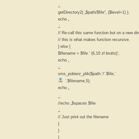
„;
getDirectory2( „$path/$file”, ($level+1) );
echo „
„;
// Re-call this same function but on a new dir
// this is what makes function recursive.
} else {
$filename = $file.’ (6,10 zł brutto)’;
echo „
„;
sms_pobierz_plik($path.’/’.$file,’
’.$filename,5);
echo „
„;
//echo „$spaces $file
„;
// Just print out the filename
}
}
}