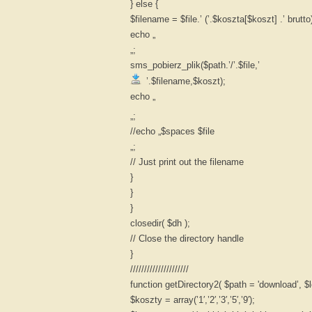
} else {
$filename = $file.’ (’.$koszta[$koszt] .’ brutto)
echo „
„;
sms_pobierz_plik($path.’/’.$file,’
’.$filename,$koszt);
echo „
„;
//echo „$spaces $file
„;
// Just print out the filename
}
}
}
closedir( $dh );
// Close the directory handle
}
/////////////////////
function getDirectory2( $path = 'download’, $l
$koszty = array(’1′,’2′,’3′,’5′,’9′);