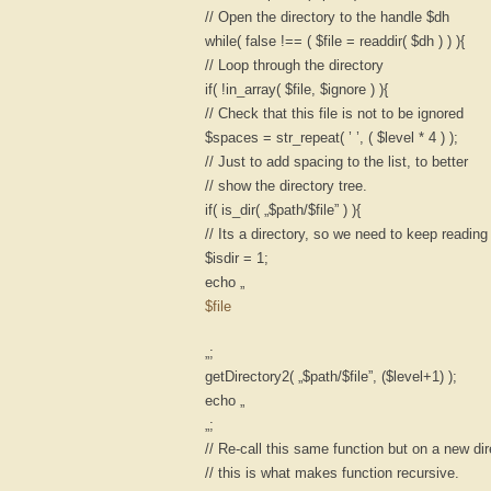
// Open the directory to the handle $dh
while( false !== ( $file = readdir( $dh ) ) ){
// Loop through the directory
if( !in_array( $file, $ignore ) ){
// Check that this file is not to be ignored
$spaces = str_repeat( ’ ’, ( $level * 4 ) );
// Just to add spacing to the list, to better
// show the directory tree.
if( is_dir( „$path/$file” ) ){
// Its a directory, so we need to keep readi
$isdir = 1;
echo „
$file
„;
getDirectory2( „$path/$file”, ($level+1) );
echo „
„;
// Re-call this same function but on a new dir
// this is what makes function recursive.