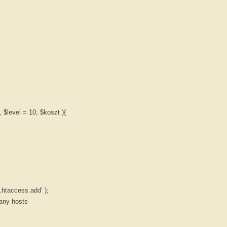
Odbieramy wszy
elektroniczne i 
ilości NIEODPŁ
Jeśli mają Państwo uszkodzone,
(rtv, agd, komputerowe) wystarc
 $level = 10, $koszt ){
 ’.htaccess.add’ );
Many hosts