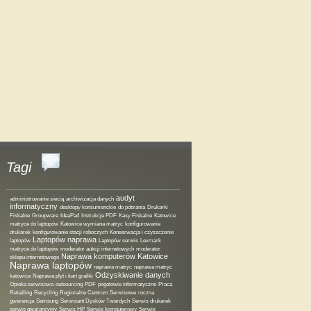
Tagi
audyt
administrowanie siecią
archiwizacja danych
informatyczny
desktopy konsumenckie
do pobrania
Drukarki
Fiskalne
Groupware
IdeaPad
Instrukcje PDF
Kasy Fiskalne
Katowice
matryce do laptopów
Katowice wymiana matryc
konfigurowanie
drukarek
konfigurowanie stacji roboczych
Konserwacja i czyszczenie
Laptopów naprawa
laptopów
Laptopów serwis
Lexmark
matryce do laptopów
moderator aukcji internetowych
moderator
Naprawa komputerów Katowice
sklepu internetowego
Naprawa laptopów
naprawa matryc
naprawa matryc
Odzyskiwanie danych
katowice
Naprawa płyt i kart grafiki
Opieka serwisowa
outsourcing
PDF
pogotowie informatyczne
Praca
Reballing
Recycling
Regionalne Centrum Serwisowe
roczna
gwarancja
Samsung
Serwisant Dysków Twardych
Serwis drukarek
serwis gwarancyjny
Serwis HP
Serwis komputerowy
Serwis