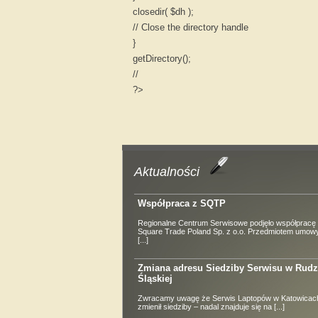
closedir( $dh );
// Close the directory handle
}
getDirectory();
//
?>
Aktualności
Współpraca z SQTP
Regionalne Centrum Serwisowe podjęło współpracę 
Square Trade Poland Sp. z o.o. Przedmiotem umowy
[...]
Zmiana adresu Siedziby Serwisu w Rudz
Śląskiej
Zwracamy uwagę że Serwis Laptopów w Katowicach
zmienił siedziby – nadal znajduje się na [...]