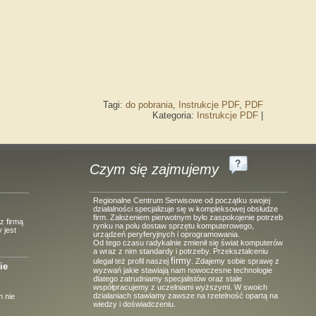
Tagi:
do pobrania
,
Instrukcje PDF
,
PDF
Kategoria:
Instrukcje PDF
|
Czym się zajmujemy
Regionalne Centrum Serwisowe od początku swojej
działalności specjalizuje się w kompleksowej obsłudze
firm. Założeniem pierwotnym było zaspokojenie potrzeb
z firmą
rynku na polu dostaw sprzętu komputerowego,
 jest
urządzeń peryferyjnych i oprogramowania.
Od tego czasu radykalnie zmienił się świat komputerów
a wraz z nim standardy i potrzeby. Przekształceniu
firmy
ulegał też profil naszej
. Zdajemy sobie sprawę z
ie
wyzwań jakie stawiają nam nowoczesne technologie
dlatego zatrudniamy specjalistów oraz stale
współpracujemy z uczelniami wyższymi. W swoich
działaniach stawiamy zawsze na rzetelność opartą na
 nie
wiedzy i doświadczeniu.