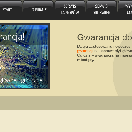
Gwarancja do
Dzięki zastosowaniu nowoczes
gwarancji
na naprawę płyt główn
Od dziś –
gwarancja na napraw
miesięcy.
Wymiana matr
Nowy Rok – nowe umowy! Dzi
matryce wymienione w serwis
Wymiana matrycy „od ręki”.