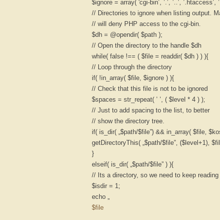
$ignore = array( 'cgi-bin’, ’.’, ’..’, ’.htaccess’,
// Directories to ignore when listing output. 
// will deny PHP access to the cgi-bin.
$dh = @opendir( $path );
// Open the directory to the handle $dh
while( false !== ( $file = readdir( $dh ) ) ){
// Loop through the directory
if( !in_array( $file, $ignore ) ){
// Check that this file is not to be ignored
$spaces = str_repeat( ’ ’, ( $level * 4 ) );
// Just to add spacing to the list, to better
// show the directory tree.
if( is_dir( „$path/$file”) && in_array( $file, $ko
getDirectoryThis( „$path/$file”, ($level+1), $fil
}
elseif( is_dir( „$path/$file” ) ){
// Its a directory, so we need to keep readi
$isdir = 1;
echo „
$file