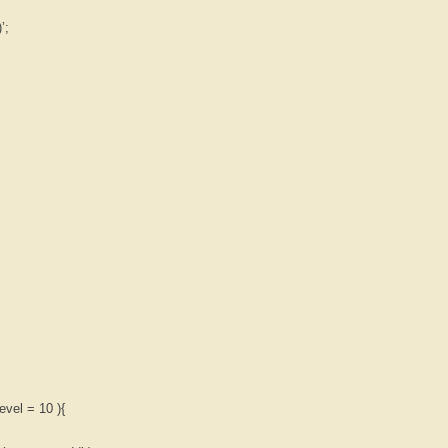
’;
evel = 10 ){