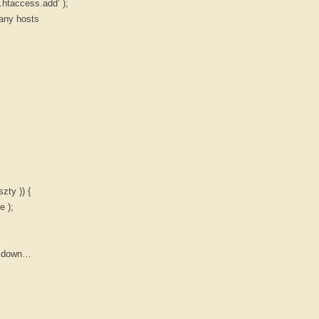
 ’.htaccess.add’ );
Many hosts
szty )) {
e );
ng down…