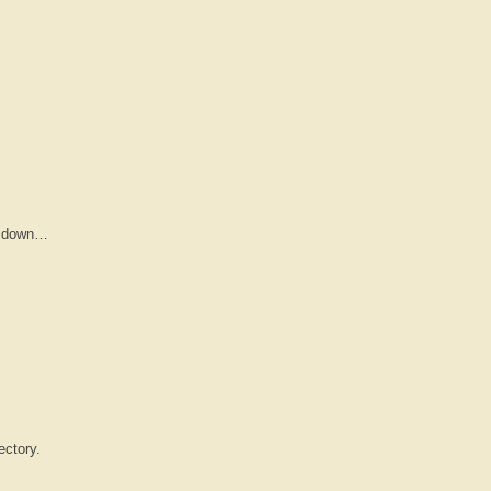
ng down…
ectory.