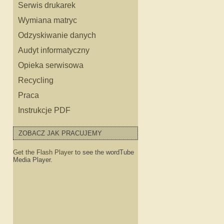
Serwis drukarek
Wymiana matryc
Odzyskiwanie danych
Audyt informatyczny
Opieka serwisowa
Recycling
ęści do HP
Praca
Instrukcje PDF
o sprzętu HP
ZOBACZ JAK PRACUJEMY
Get the Flash Player
to see the wordTube
Media Player.